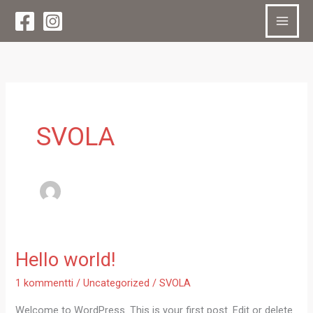
Siirry
sisältöön
SVOLA
Hello world!
Hello
world!
1 kommentti
/
Uncategorized
/
SVOLA
Welcome to WordPress. This is your first post. Edit or delete